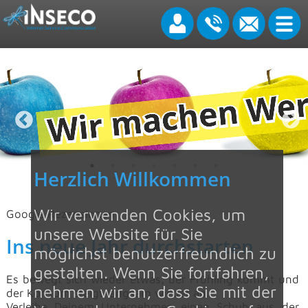
Wir lassen Dich nicht alleine
Herzlich Willkommen
Wir verwenden Cookies, um
Google Rezensionen
unsere Website für Sie
Ins neue Jahr durchstarten
möglichst benutzerfreundlich zu
gestalten. Wenn Sie fortfahren,
Es bewegt sich wieder etwas, der Frühling kommt und
nehmen wir an, dass Sie mit der
der Konsum steigt langsam wieder an.
Verleihe Deinem Unternehmen einen Schub aus der