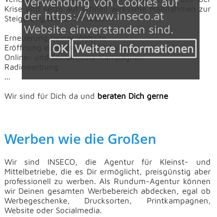
Verwendung von Cookies auf
Krise und setze auf schnell wirksame Maßnahmen zur
der https://www.inseco.at
Steigerung Deiner Umsätze.
Website einverstanden sind.
Erneuerung Deiner Website
OK
Weitere Informationen
Eröffnung eines eigenen Webshops
Online- und Socialmedia-Kampagnen
Radiowerbung
...
Wir sind für Dich da und
beraten Dich gerne
Werben wie die Großen
Wir sind
INSECO, die Agentur für Kleinst- und
Mittelbetriebe, die es Dir ermöglicht, preisgünstig aber
professionell zu werben. Als
Rundum-Agentur können
wir Deinen gesamten Werbebereich abdecken, egal ob
Werbegeschenke, Drucksorten, Printkampagnen,
Website oder
Socialmedia.